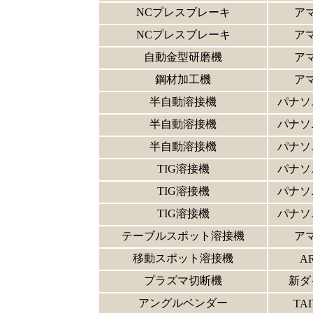
NCプレスブレーキ
ア
NCプレスブレーキ
ア
自動金型研磨機
ア
鋼材加工機
ア
半自動溶接機
パナソ
半自動溶接機
パナソ
半自動溶接機
パナソ
TIG溶接機
パナソ
TIG溶接機
パナソ
TIG溶接機
パナソ
テーブルスポット溶接機
ア
移動スポット溶接機
A
プラズマ切断機
新ダ
アングルベンダー
TA