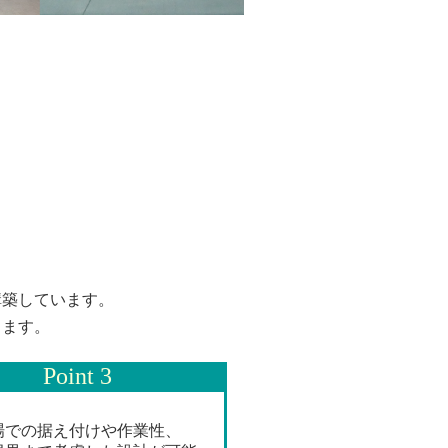
構築しています。
ります。
Point 3
場での据え付けや作業性、