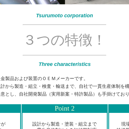
Tsurumoto corporation
３つの特徴！
Three characteristics
板金製品および装置のＯＥＭメーカーです。
設計から製造・組立・検査・輸送まで、自社で一貫生産体制を
を得意とし、自社開発製品（実用新案・特許製品）も手掛けてお
Point 2
計が
設計から製造・塗装・組立まで
現