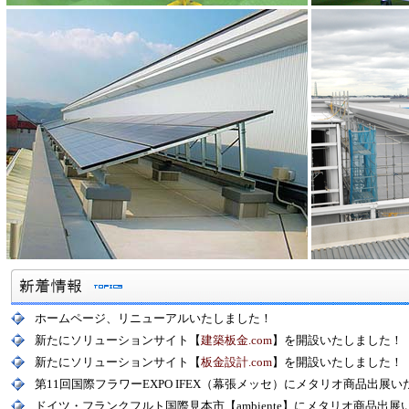
ホームページ、リニューアルいたしました！
新たにソリューションサイト【
建築板金.com
】を開設いたしました！
新たにソリューションサイト【
板金設計.com
】を開設いたしました！
第11回国際フラワーEXPO IFEX（幕張メッセ）にメタリオ商品出展
ドイツ・フランクフルト国際見本市【ambiente】にメタリオ商品出展