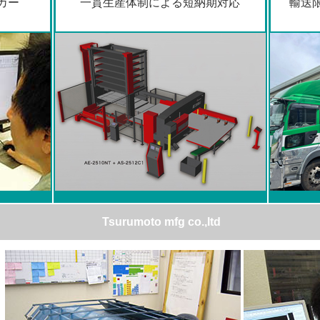
カー
一貫生産体制による短納期対応
輸送
Tsurumoto mfg co.,ltd